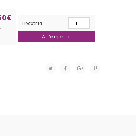
60
€
ΑΣΗΜΙ
ΜΕΤΑΛΛΙΚΗ
ΚΟΡΝΙΖΑ
Απόκτησε το
13Χ18
ΕΚ
ΜΕ
ΦΑΡΔΥ
ΛΕΥΚΟ
ΠΛΑΙΣΙΟ
ποσότητα