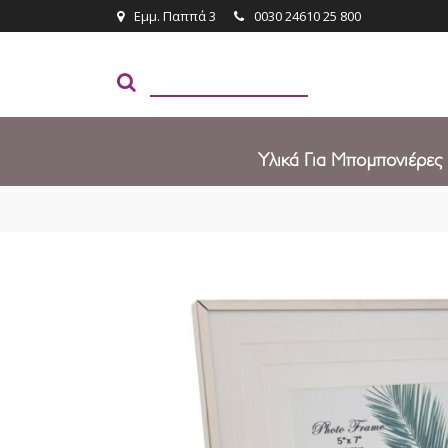
Εμμ. Παππά 3
0030 24610 25 800
Υλικά Για Μπομπονιέρες