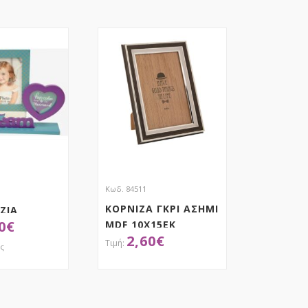
Κωδ. 84511
ΚΟΡΝΙΖΑ ΓΚΡΙ ΑΣΗΜΙ
ΖΙΑ
0
€
MDF 10Χ15ΕΚ
 ΜΕ
2,60
€
ές
ΟΚΤΗΣΕ ΤΟ
ΑΠΟΚΤΗΣΕ ΤΟ