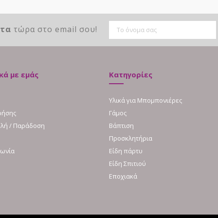
ντα
τώρα στο email σου!
κά με εμάς
Κατηγορίες
Υλικά για Μπομπονιέρες
ρήσης
Γάμος
λή / Παράδοση
Βάπτιση
Προσκλητήρια
νωνία
Είδη πάρτυ
Είδη Σπιτιού
Εποχιακά