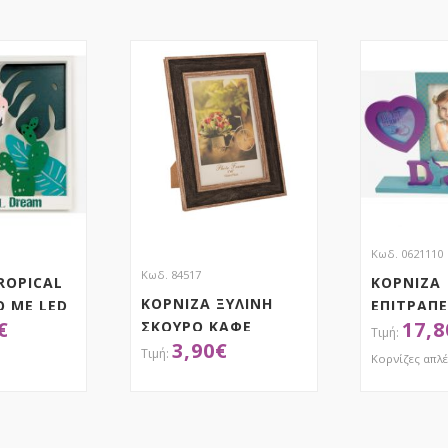
Κωδ. 0621110
Κωδ. 84517
ROPICAL
ΚΟΡΝΙΖΑ
ΚΟΡΝΙΖΑ ΞΥΛΙΝΗ
 ΜΕ LED
ΕΠΙΤΡΑΠΕ
€
17,8
ΣΚΟΥΡΟ ΚΑΦΕ
ΓΟΡΓΟΝΑ
3,90
€
10Χ15ΕΚ
ΚΑΡΔΙΕΣ
Κορνίζες απλ
ΤΗΣΕ ΤΟ
ΑΠΟΚΤΗΣΕ ΤΟ
ΑΠ