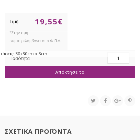
19,55
€
τάσεις: 30x30cm x 3cm
ΠΙΝΑΚΑΣ
TROPICAL
ΦΛΑΜΙΝΓΚΟ
Απόκτησε το
ΜΕ
LED
ποσότητα
ΣΧΕΤΙΚΑ ΠΡΟΪΟΝΤΑ