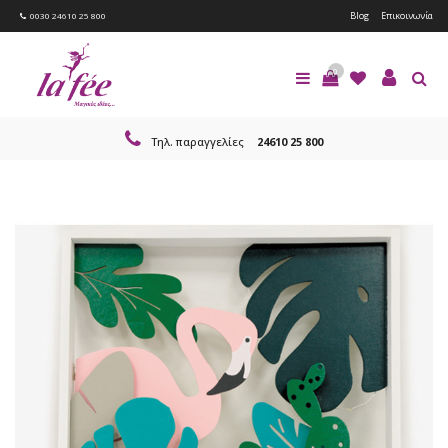
Blog
Επικοινωνία
0030 24610 25 800
0
Τηλ. παραγγελίες
24610 25 800