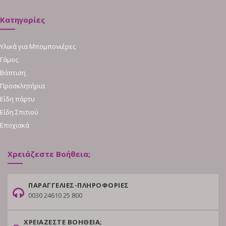
Κατηγορίες
Υλικά για Μπομπονιέρες
Γάμος
Βάπτιση
Προσκλητήρια
Είδη πάρτυ
Είδη Σπιτιού
Εποχιακά
Χρειάζεστε Βοήθεια;
ΠΑΡΑΓΓΕΛΙΕΣ-ΠΛΗΡΟΦΟΡΙΕΣ
0030 24610 25 800
ΧΡΕΙΑΖΕΣΤΕ ΒΟΗΘΕΙΑ;