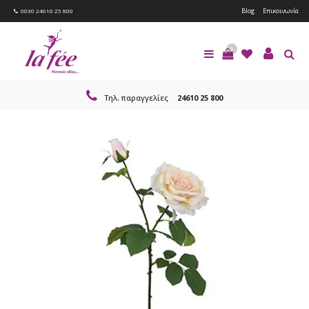
Blog
Επικοινωνία
0030 24610 25 800
0
Τηλ. παραγγελίες
24610 25 800