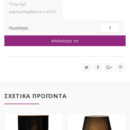
ΜΑΥΡΟ
ΜΕΤΑΛΛΙΚΟ
ΛΑΜΠΑΤΕΡ
Απόκτησε το
ΜΕ
ΧΡΥΣΗ
ΛΕΠΤΟΜΕΡΕΙΑ
AND
ΕΞΤΡΑ
ΦΩΤΙΣΜΟ
ΣΤΗΝ
ΒΑΣΗ
37,5ΕΚ
ποσότητα
ΣΧΕΤΙΚΑ ΠΡΟΪΟΝΤΑ