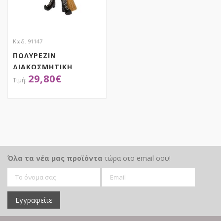
Κωδ. 91147
ΠΟΛΥΡΕΖΙΝ
ΔΙΑΚΟΣΜΗΤΙΚΗ
29,80
€
ΜΑΓΙΣΣΑ ΜΕ ΣΚΟΥΠΑ
18Χ12Χ32.5ΕΚ
ΑΠΟΚΤΗΣΕ ΤΟ
Όλα τα νέα μας προϊόντα
τώρα στο email σου!
Εγγραφείτε