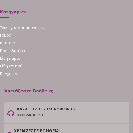
Κατηγορίες
Υλικά για Μπομπονιέρες
Γάμος
Βάπτιση
Προσκλητήρια
Είδη πάρτυ
Είδη Σπιτιού
Εποχιακά
Χρειάζεστε Βοήθεια;
ΠΑΡΑΓΓΕΛΙΕΣ-ΠΛΗΡΟΦΟΡΙΕΣ
0030 24610 25 800
ΧΡΕΙΑΖΕΣΤΕ ΒΟΗΘΕΙΑ;