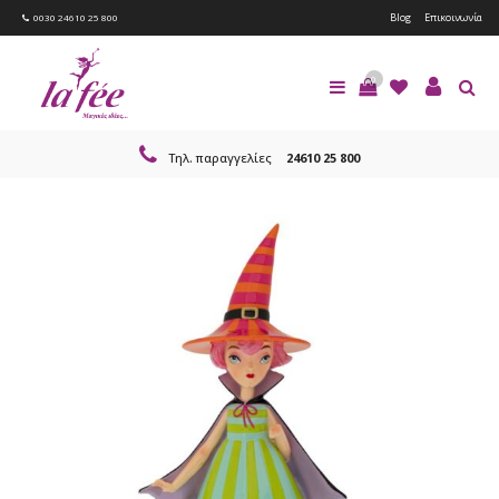
Blog
Επικοινωνία
0030 24610 25 800
0
Τηλ. παραγγελίες
24610 25 800