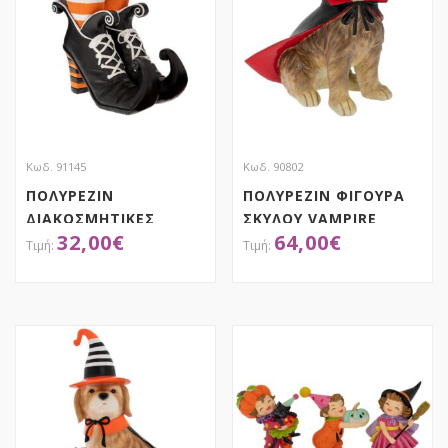
Κωδ. 91145
Κωδ. 90802
ΠΟΛΥΡΕΖΙΝ
ΠΟΛΥΡΕΖΙΝ ΦΙΓΟΥΡΑ
ΔΙΑΚΟΣΜΗΤΙΚΕΣ
ΣΚΥΛΟΥ VAMPIRE
32,00
€
64,00
€
ΜΠΟΤΕΣ ΜΑΓΙΣΣΑΣ
25Χ27Χ36ΕΚ
24.5Χ16Χ28.5ΕΚ
HALLOWEEN
ΑΠΟΚΤΗΣΕ ΤΟ
ΑΠΟΚΤΗΣΕ ΤΟ