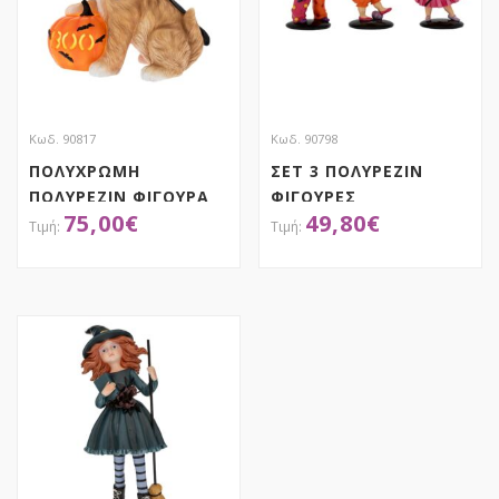
Κωδ. 90817
Κωδ. 90798
ΠΟΛΥΧΡΩΜΗ
ΣΕΤ 3 ΠΟΛΥΡΕΖΙΝ
ΠΟΛΥΡΕΖΙΝ ΦΙΓΟΥΡΑ
ΦΙΓΟΥΡΕΣ
75,00
€
49,80
€
ΣΚΥΛΟΥ HALLOWEEN
HALLOWEEN
ΜΕ LED 34Χ19Χ41ΕΚ
12Χ8Χ16ΕΚ
ΑΠΟΚΤΗΣΕ ΤΟ
ΑΠΟΚΤΗΣΕ ΤΟ