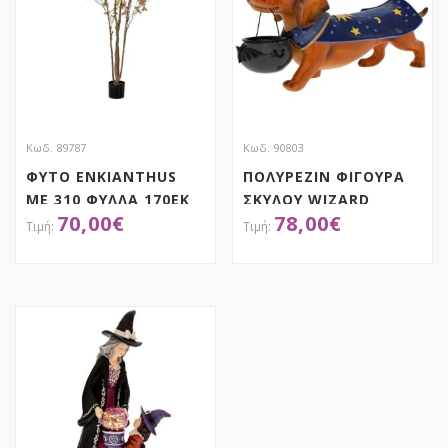
Κωδ. 89787
Κωδ. 90803
ΦΥΤΟ ENKIANTHUS
ΠΟΛΥΡΕΖΙΝ ΦΙΓΟΥΡΑ
ΜΕ 310 ΦΥΛΛΑ 170ΕΚ
ΣΚΥΛΟΥ WIZARD
70,00
€
78,00
€
ΣΕ ΠΛΑΣΤΙΚΟ ΚΑΣΠΩ
22Χ55Χ37ΕΚ
Φ15Χ12.5ΕΚ
HALLOWEEN
ΑΠΟΚΤΗΣΕ ΤΟ
ΑΠΟΚΤΗΣΕ ΤΟ