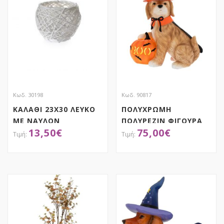
Κωδ. 30198
Κωδ. 90817
ΚΑΛΑΘΙ 23Χ30 ΛΕΥΚΟ
ΠΟΛΥΧΡΩΜΗ
ΜΕ ΝΑΥΛΟΝ
ΠΟΛΥΡΕΖΙΝ ΦΙΓΟΥΡΑ
13,50
€
75,00
€
ΣΚΥΛΟΥ HALLOWEEN
ΜΕ LED 34Χ19Χ41ΕΚ
ΑΠΟΚΤΗΣΕ ΤΟ
ΑΠΟΚΤΗΣΕ ΤΟ