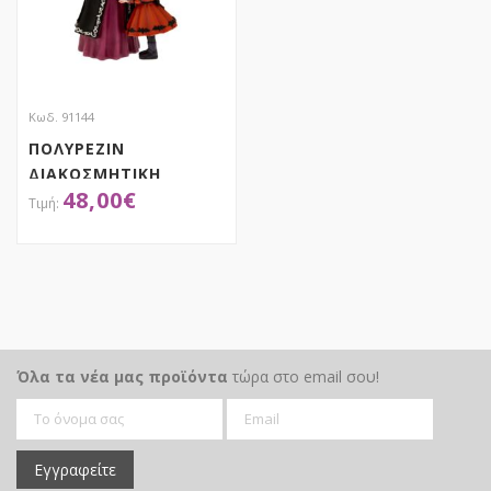
Κωδ. 91144
ΠΟΛΥΡΕΖΙΝ
ΔΙΑΚΟΣΜΗΤΙΚΗ
48,00
€
ΜΑΓΙΣΣΑ ΜΕ ΦΩΣ
ΜΠΑΤΑΡΙΑ
20.5X18X43.5ΕΚ
ΑΠΟΚΤΗΣΕ ΤΟ
Όλα τα νέα μας προϊόντα
τώρα στο email σου!
Εγγραφείτε