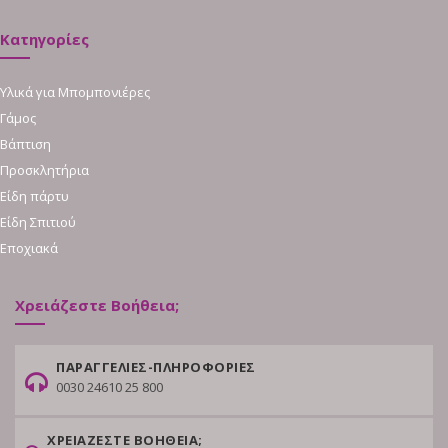
Κατηγορίες
Υλικά για Μπομπονιέρες
Γάμος
Βάπτιση
Προσκλητήρια
Είδη πάρτυ
Είδη Σπιτιού
Εποχιακά
Χρειάζεστε Βοήθεια;
ΠΑΡΑΓΓΕΛΙΕΣ-ΠΛΗΡΟΦΟΡΙΕΣ
0030 24610 25 800
ΧΡΕΙΑΖΕΣΤΕ ΒΟΗΘΕΙΑ;