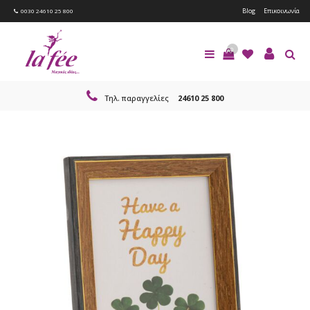
Blog
Επικοινωνία
0030 24610 25 800
0
Τηλ. παραγγελίες
24610 25 800